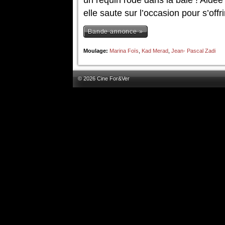
un requin rôde dans la baie ! Aidée
elle saute sur l’occasion pour s’off
Bande annonce »
Moulage:
Marina Foïs
,
Kad Merad
,
Jean- Pascal Zadi
© 2026 Cine For&Ver