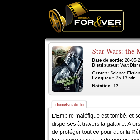
Star Wars: the
Date de sortie:
20-05-
Distributeur:
Walt Disn
Genres:
Science Fiction
Longueur:
2h 13 min
Notation:
12
Informations du film
L'Empire maléfique est tombé, et 
dispersés à travers la galaxie. Alo
de protéger tout ce pour quoi la Réb