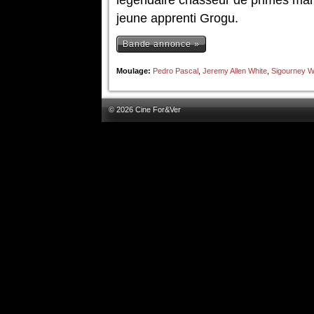
légendaire chasseur de primes mand
jeune apprenti Grogu.
Bande annonce »
Moulage:
Pedro Pascal
,
Jeremy Allen White
,
Sigourney 
© 2026 Cine For&Ver