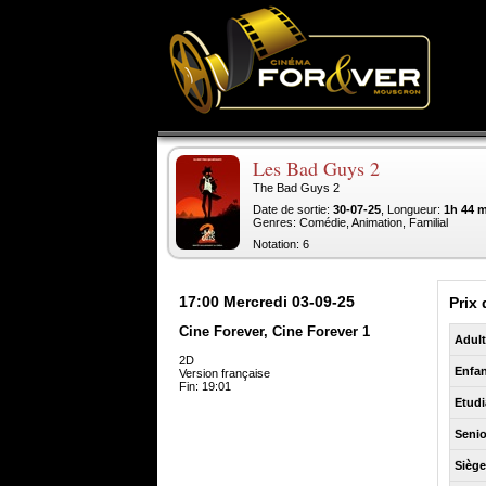
Les Bad Guys 2
The Bad Guys 2
Date de sortie:
30-07-25
, Longueur:
1h 44 
Genres: Comédie, Animation, Familial
Notation: 6
17:00
Mercredi 03-09-25
Prix 
Cine Forever, Cine Forever 1
Adul
2D
Enfan
Version française
Fin: 19:01
Etudi
Senio
Sièg