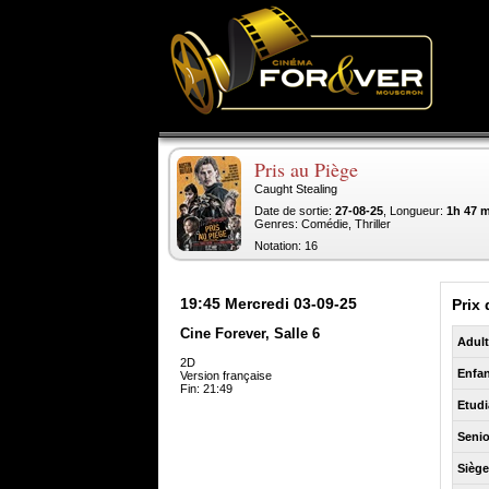
Pris au Piège
Caught Stealing
Date de sortie:
27-08-25
, Longueur:
1h 47 
Genres: Comédie, Thriller
Notation: 16
19:45
Mercredi 03-09-25
Prix 
Cine Forever, Salle 6
Adul
2D
Enfan
Version française
Fin: 21:49
Etudi
Senio
Sièg