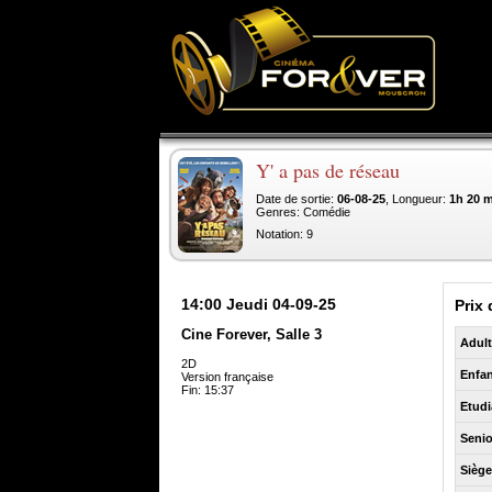
Y' a pas de réseau
Date de sortie:
06-08-25
, Longueur:
1h 20 
Genres: Comédie
Notation: 9
14:00
Jeudi 04-09-25
Prix 
Cine Forever, Salle 3
Adul
2D
Enfan
Version française
Fin: 15:37
Etudi
Senio
Sièg