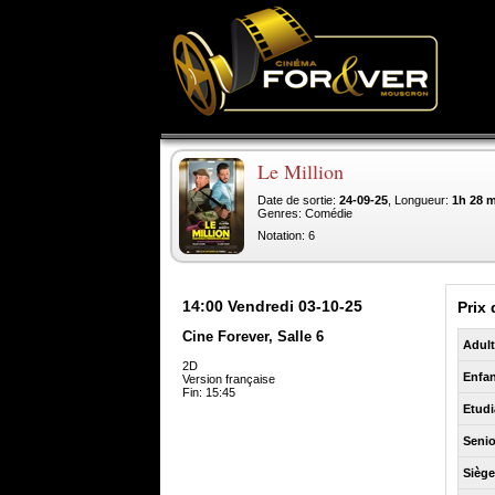
Le Million
Date de sortie:
24-09-25
, Longueur:
1h 28 
Genres: Comédie
Notation: 6
14:00
Vendredi 03-10-25
Prix 
Cine Forever, Salle 6
Adul
2D
Enfan
Version française
Fin: 15:45
Etudi
Senio
Sièg