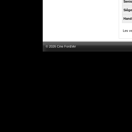
Senio
Sièg
Hand
Les ve
© 2026 Cine For&Ver