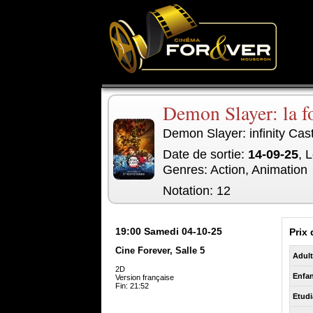
Demon Slayer: la fo
Demon Slayer: infinity Cas
Date de sortie:
14-09-25
, 
Genres: Action, Animation
Notation: 12
19:00
Samedi 04-10-25
Prix 
Cine Forever, Salle 5
Adul
2D
Enfan
Version française
Fin: 21:52
Etudi