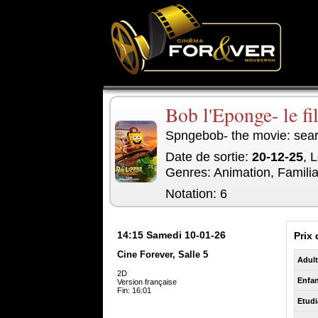
Bob l'Eponge- le fi
Spngebob- the movie: sear
Date de sortie:
20-12-25
, 
Genres: Animation, Familia
Notation: 6
14:15
Samedi 10-01-26
Prix 
Cine Forever, Salle 5
Adul
2D
Enfan
Version française
Fin: 16:01
Etudi