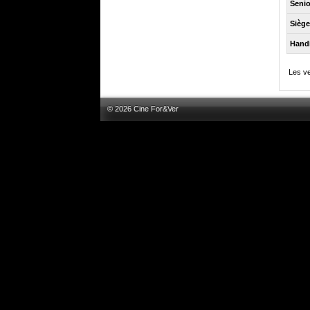
Senio
Sièg
Hand
Les ve
© 2026 Cine For&Ver