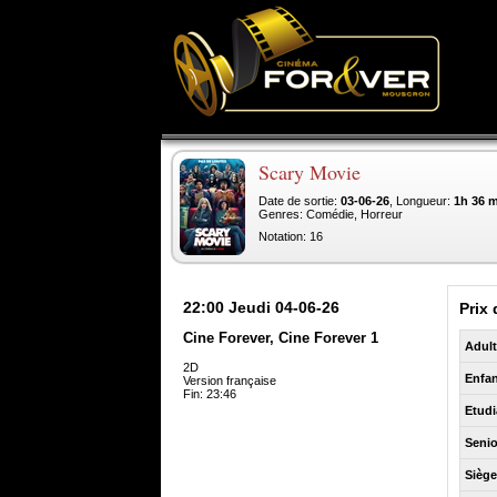
Scary Movie
Date de sortie:
03-06-26
, Longueur:
1h 36 
Genres: Comédie, Horreur
Notation: 16
22:00
Jeudi 04-06-26
Prix 
Cine Forever, Cine Forever 1
Adul
2D
Enfan
Version française
Fin: 23:46
Etudi
Senio
Sièg