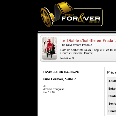
Le Diable s'habille en Prada 
The Devil Wears Prada 2
Date de sortie:
29-04-26
, Longueur:
2h 00 
Genres: Comédie, Drame
Notation: 9
16:45
Jeudi 04-06-26
Prix 
Cine Forever, Salle 7
Adul
2D
Enfan
Version française
Fin: 19:02
Etudi
Senio
Hand