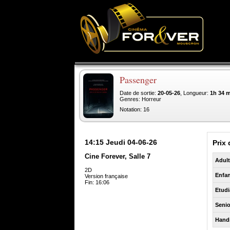
Passenger
Date de sortie:
20-05-26
, Longueur:
1h 34 
Genres: Horreur
Notation: 16
14:15
Jeudi 04-06-26
Prix 
Cine Forever, Salle 7
Adul
2D
Enfan
Version française
Fin: 16:06
Etudi
Senio
Hand