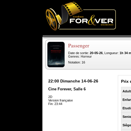
Passenger
Date de sortie:
20-05-26
, Longueur:
1h 34 
Genres: Horreur
Notation: 16
22:00
Dimanche 14-06-26
Prix 
Cine Forever, Salle 6
Adul
2D
Enfan
Version française
Fin: 23:44
Etudi
Senio
Sièg